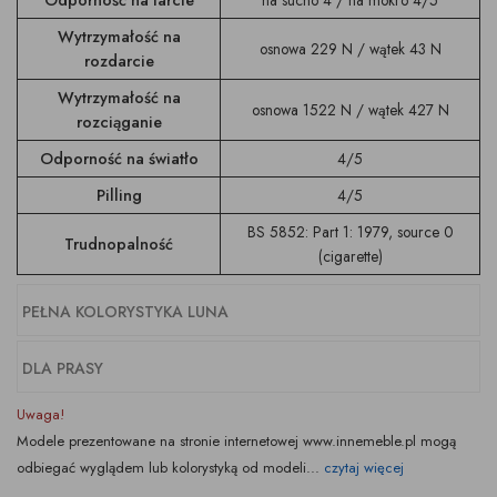
Odporność na tarcie
na sucho 4 / na mokro 4/5
Wytrzymałość na
osnowa 229 N / wątek 43 N
rozdarcie
Wytrzymałość na
osnowa 1522 N / wątek 427 N
rozciąganie
Odporność na światło
4/5
Pilling
4/5
BS 5852: Part 1: 1979, source 0
Trudnopalność
(cigarette)
PEŁNA KOLORYSTYKA LUNA
DLA PRASY
Uwaga!
Modele prezentowane na stronie internetowej www.innemeble.pl mogą
odbiegać wyglądem lub kolorystyką od modeli...
czytaj więcej