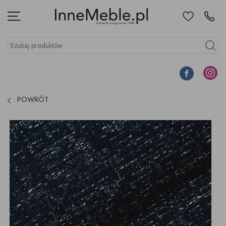
Ulubione
Kontakt
Menu
Szukaj produktów
Szukaj
Facebook
Instagr
POWRÓT