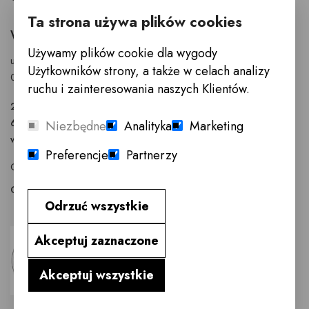
Ta strona używa plików cookies
WARSZAWA
Używamy plików cookie dla wygody
ul. Puławska 326 - budynek Enel-Med
Użytkowników strony, a także w celach analizy
02-819 Warszawa
ruchu i zainteresowania naszych Klientów.
22 855 40 97
601 777 299
Niezbędne
Analityka
Marketing
warszawa@innemeble.pl
Preferencje
Partnerzy
GODZINY OTWARCIA : Poniedziałek -Sobota 10.00 - 18.00
Odwiedź salon meblowy Warszawa →
Odrzuć wszystkie
Akceptuj zaznaczone
Akceptuj wszystkie