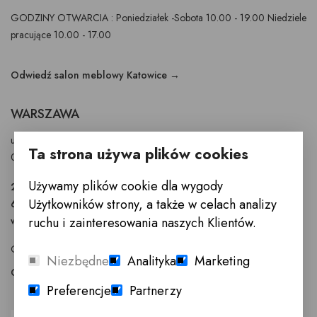
GODZINY OTWARCIA : Poniedziałek -Sobota 10.00 - 19.00 Niedziele
pracujące 10.00 - 17.00
Odwiedź salon meblowy Katowice →
WARSZAWA
ul. Puławska 326 - budynek Enel-Med
Ta strona używa plików cookies
02-819 Warszawa
Używamy plików cookie dla wygody
22 855 40 97
Użytkowników strony, a także w celach analizy
601 777 299
warszawa@innemeble.pl
ruchu i zainteresowania naszych Klientów.
GODZINY OTWARCIA : Poniedziałek -Sobota 10.00 - 18.00
Niezbędne
Analityka
Marketing
Odwiedź salon meblowy Warszawa →
Preferencje
Partnerzy