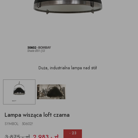
Duża, industrialna lampa nad stół
Lampa wisząca loft czarna
SYMBOL: 50602!
- 23
3 875,- zł
2 983,- zł