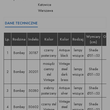
Katowice
Warszawa
DANE TECHNICZNE
Wymiary
Opr
Lp.
Rodzina
Indeks
Kolor
Kolor
Rodzaj
(cm)
t
czarny
Antique
lampy
Shade
1
Bombay
30187
E
postarzany
black
wiszące
Ø51-↕53
mosiądz
Vintage
ciemny
steel
lampy
Shade
2
Bombay
30201
E
stal
dark
wiszące
Ø51-↕53
Vintage
brass
srebrny
Antique
lampy
Shade
3
Bombay
50380
E
postarzany
silver
wiszące
Ø51-↕53
Vintage
czarny stal
lampy
Shade
4
Bombay
50602
steel
E
Vintage
wiszące
Ø51-↕53