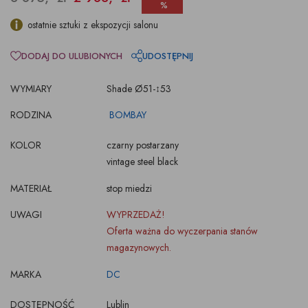
%
ostatnie sztuki z ekspozycji salonu
DODAJ DO ULUBIONYCH
UDOSTĘPNIJ
WYMIARY
Shade Ø51-↕53
RODZINA
BOMBAY
KOLOR
czarny postarzany
vintage steel black
MATERIAŁ
stop miedzi
UWAGI
WYPRZEDAŻ!
Oferta ważna do wyczerpania stanów
magazynowych.
MARKA
DC
DOSTĘPNOŚĆ
Lublin