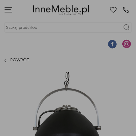
Ulubione
Kontakt
Menu
Szukaj produktów
Szukaj
Facebook
Instagr
POWRÓT