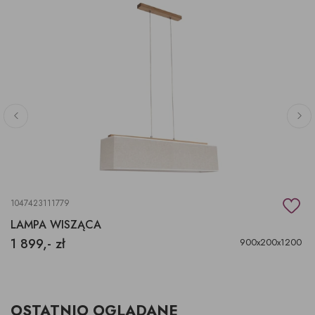
1047423111779
LAMPA WISZĄCA
1 899,- zł
900x200x1200
OSTATNIO OGLĄDANE