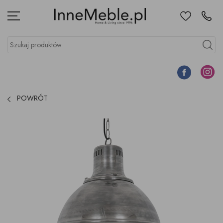
Ulubione
Kontakt
Menu
Szukaj produktów
Szukaj
Facebook
Instagr
POWRÓT