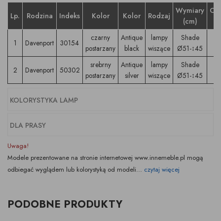
Wymiary
Op
Lp.
Rodzina
Indeks
Kolor
Kolor
Rodzaj
(cm)
czarny
Antique
lampy
Shade
1
Davenport
30154
postarzany
black
wiszące
Ø51-↕45
srebrny
Antique
lampy
Shade
2
Davenport
50302
postarzany
silver
wiszące
Ø51-↕45
KOLORYSTYKA LAMP
DLA PRASY
Uwaga!
Modele prezentowane na stronie internetowej www.innemeble.pl mogą
odbiegać wyglądem lub kolorystyką od modeli...
czytaj więcej
PODOBNE PRODUKTY