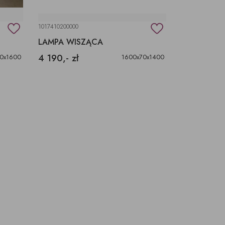
1017410200000
1037434720770
LAMPA WISZĄCA
LAMPA WI
4 190,- zł
1 030,- zł
0x1600
1600x70x1400