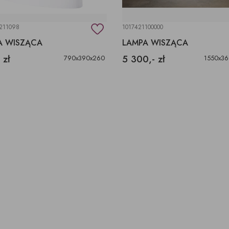
211098
1017421100000
A WISZĄCA
LAMPA WISZĄCA
 zł
5 300,- zł
790x390x260
1550x36