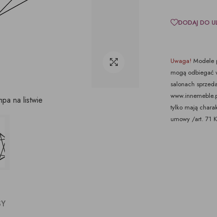
DODAJ DO U
Uwaga!
Modele p
mogą odbiegać w
salonach sprzeda
www.innemeble.pl 
pa na listwie
tylko mają chara
umowy /art. 71 
SY