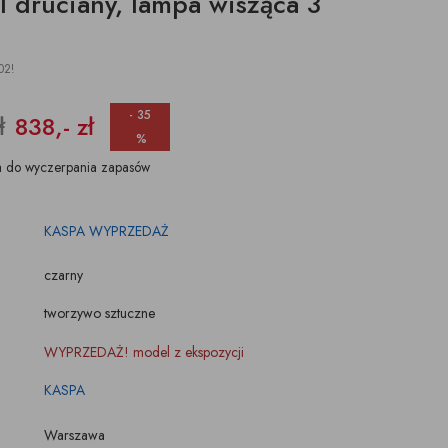
l druciany, lampa wisząca 3
ŚWIECZKI, LAMPIONY
TKANINY, SKÓRY
pufy na wymiar
02!
- 35
ł
838,- zł
%
a do wyczerpania zapasów
KASPA WYPRZEDAŻ
czarny
tworzywo sztuczne
WYPRZEDAŻ! model z ekspozycji
KASPA
Warszawa