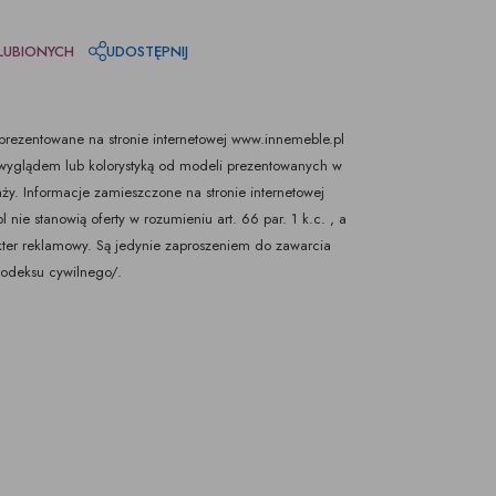
LUBIONYCH
UDOSTĘPNIJ
rezentowane na stronie internetowej www.innemeble.pl
yglądem lub kolorystyką od modeli prezentowanych w
ży. Informacje zamieszczone na stronie internetowej
nie stanowią oferty w rozumieniu art. 66 par. 1 k.c. , a
kter reklamowy. Są jedynie zaproszeniem do zawarcia
Kodeksu cywilnego/.