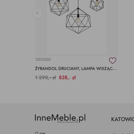
10535302!
ŻYRANDOL DRUCIANY, LAMPA WISZĄCA 3 ŻARÓWKI
1 290,- zł
838,- zł
KATOWI
O nas