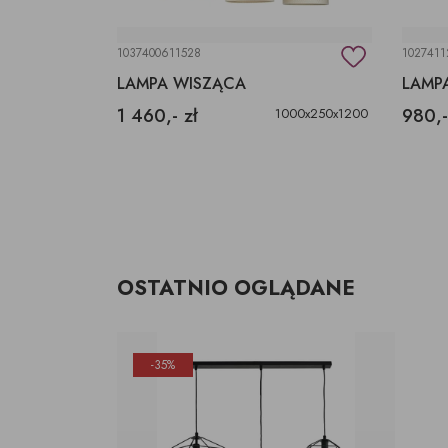
1037400611528
1027411
ŻYRANDOL DRUCIANY, LAMPA WISZĄCA 3 ŻARÓWKI
LAMPA WISZĄCA
LAMP
1 460,- zł
980,-
1000x250x1200
pania zapasów
OSTATNIO OGLĄDANE
-35%