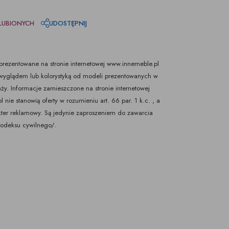
LUBIONYCH
UDOSTĘPNIJ
rezentowane na stronie internetowej www.innemeble.pl
yglądem lub kolorystyką od modeli prezentowanych w
ży. Informacje zamieszczone na stronie internetowej
nie stanowią oferty w rozumieniu art. 66 par. 1 k.c. , a
kter reklamowy. Są jedynie zaproszeniem do zawarcia
Kodeksu cywilnego/.