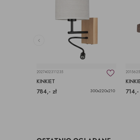
2027402311235
2015625
Y
KINKIET
KINKI
784,- zł
714,-
300x220x210
pania zapasów