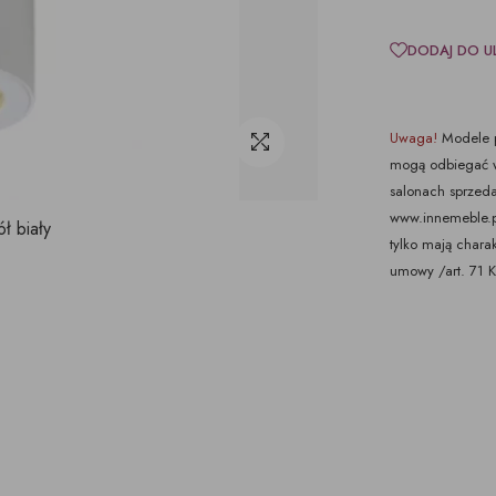
DODAJ DO U
Uwaga!
Modele p
mogą odbiegać w
salonach sprzeda
www.innemeble.pl 
ół biały
tylko mają chara
umowy /art. 71 