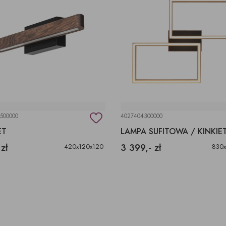
500000
4027404300000
ET
LAMPA SUFITOWA / KINKIE
 zł
3 399,- zł
420x120x120
830x