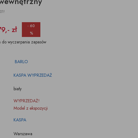
 wewnętrzny
ŚWIECZKI, LAMPIONY
TKANINY, SKÓRY
pufy na wymiar
01!
- 60
9,- zł
%
a do wyczerpania zapasów
BARLO
KASPA WYPRZEDAŻ
biały
WYPRZEDAŻ!
Model z ekspozycji
KASPA
Warszawa