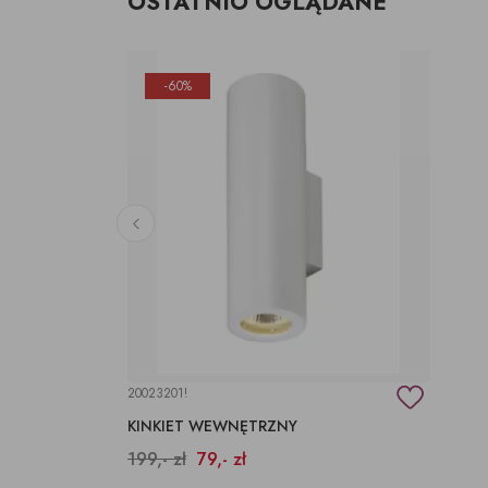
OSTATNIO OGLĄDANE
-60%
20023201!
KINKIET WEWNĘTRZNY
199,- zł
79,- zł