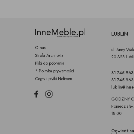
LUBLIN
O nas
ul. Anny Wa
Strefa Architekta
20-328 Lubl
Pliki do pobrania
* Polityka prywatności
81 745 963
Cegły i płytki Nelissen
81 745 963
lublin@inn
Facebook
Instagram
GODZINY O
Poniedziałek
18.00
Odwiedź s