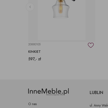
20880105
KINKIET
597,- zł
LUBLIN
O nas
ul. Anny Wa