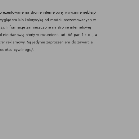
rezentowane na stronie internetowej www.innemeble.pl
yglądem lub kolorystyką od modeli prezentowanych w
ży. Informacje zamieszczone na stronie internetowej
nie stanowią oferty w rozumieniu art. 66 par. 1 k.c. , a
kter reklamowy. Są jedynie zaproszeniem do zawarcia
Kodeksu cywilnego/.