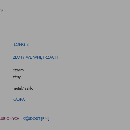
ŚWIECZKI, LAMPIONY
TKANINY, SKÓRY
pufy na wymiar
05
LONGIS
ZŁOTY WE WNĘTRZACH
czarny
złoty
metal/ szkło
KASPA
LUBIONYCH
UDOSTĘPNIJ