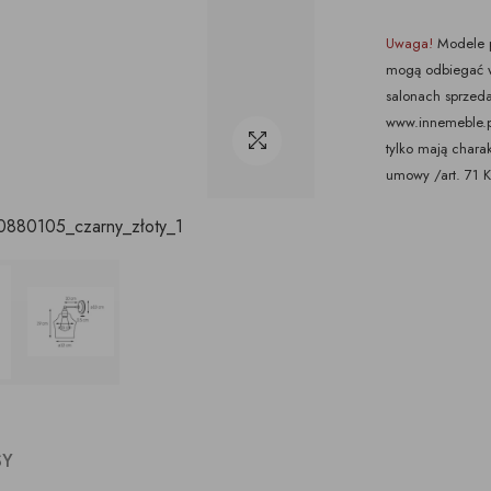
Uwaga!
Modele p
mogą odbiegać w
salonach sprzeda
www.innemeble.pl 
tylko mają chara
umowy /art. 71 
880105_czarny_złoty_1
SY