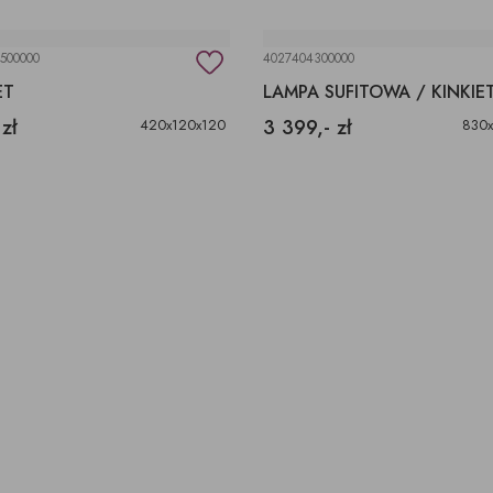
500000
4027404300000
ET
LAMPA SUFITOWA / KINKIE
 zł
3 399,- zł
420x120x120
830x