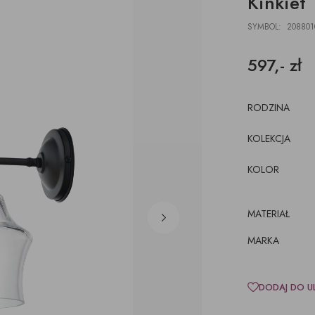
Kinkiet
DESKI
ŁAWKI
PODUSZKI, PLEDY,
AKCESORIA, TORBY,
E
E
POJEMNIKI
DYWANY
TACE
SYMBOL: 208801
z pojemnikiem
CJE ŚCIENNE,
ŁÓŻKA
WKRÓTCE
kórze
CE
597,- zł
KI
luźnym wymiennym
cem
RODZINA
KOLEKCJA
KOLOR
MATERIAŁ
MARKA
DODAJ DO U