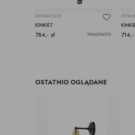
2027402311235
2015625
KINKIET ZE SZKŁA LONGIS III KINKIET GOLD
KINKIET
KINKI
784,- zł
714,-
300x220x210
OSTATNIO OGLĄDANE