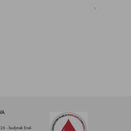
WA
326 - budynek Enel-