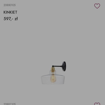
20880105
KINKIET
597,- zł
20881105