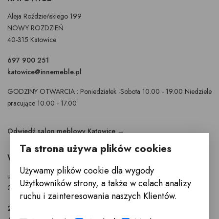
Aleja Roździeńskiego 199
NOWY ROZDZIEŃ
40-315 Katowice
697 900 251
katowice@innemeble.pl
GODZINY OTWARCIA : Poniedziałek -Sobota 10.00 - 19.00 Niedziele
pracujące 10.00 - 17.00
Odwiedź salon meblowy Katowice →
Ta strona używa plików cookies
WARSZAWA
Używamy plików cookie dla wygody
ul. Puławska 326 - budynek Enel-Med
Użytkowników strony, a także w celach analizy
02-819 Warszawa
ruchu i zainteresowania naszych Klientów.
22 855 40 97