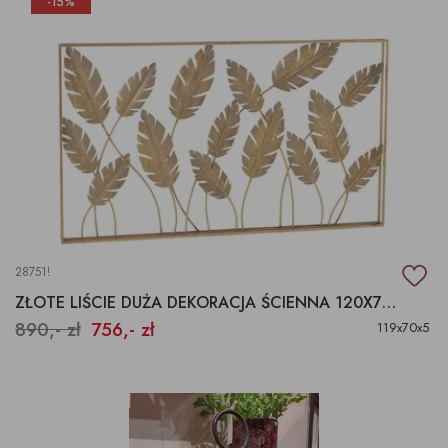
-15%
28751!
ZŁOTE LIŚCIE DUŻA DEKORACJA ŚCIENNA 120X70CM
890,- zł
756,- zł
119x70x5