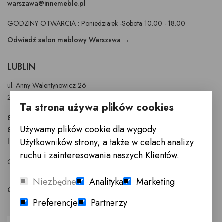
warszawa@innemeble.pl
GODZINY OTWARCIA : Poniedziałek -Sobota 10.00 - 18.00
Odwiedź salon meblowy Warszawa →
LUBLIN
ul. Anny Walentynowicz 26
20-328 Lublin
Ta strona używa plików cookies
81 745 9630
Używamy plików cookie dla wygody
81 745 9631
Użytkowników strony, a także w celach analizy
lublin@innemeble.pl
ruchu i zainteresowania naszych Klientów.
GODZINY OTWARCIA : Poniedziałek - Sobota 10.00 - 18.00
Niezbędne
Analityka
Marketing
Odwiedź salon meblowy Lublin →
Preferencje
Partnerzy