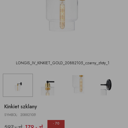
LONGIS_IV_KINKIET_GOLD_20882105_czarny_złoty_1
Kinkiet szklany
SYMBOL: 20882105!
- 70
597,- zł
179,- zł