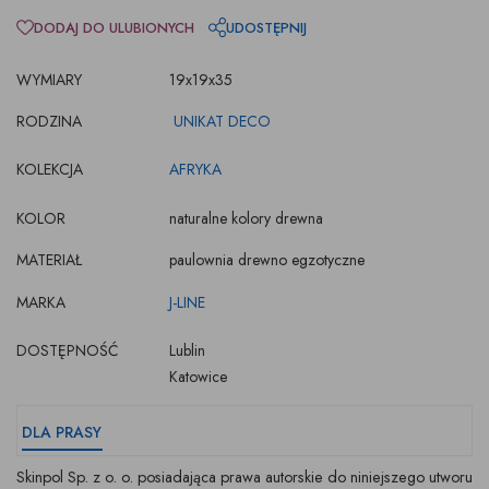
DODAJ DO ULUBIONYCH
UDOSTĘPNIJ
WYMIARY
19x19x35
RODZINA
UNIKAT DECO
KOLEKCJA
AFRYKA
KOLOR
naturalne kolory drewna
MATERIAŁ
paulownia drewno egzotyczne
MARKA
J-LINE
DOSTĘPNOŚĆ
Lublin
Katowice
DLA PRASY
Skinpol Sp. z o. o. posiadająca prawa autorskie do niniejszego utworu