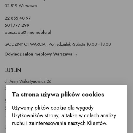
02-819 Warszawa
22 855 40 97
601 777 299
warszawa@innemeble.pl
GODZINY OTWARCIA : Poniedziałek -Sobota 10.00 - 18.00
Odwiedź salon meblowy Warszawa →
LUBLIN
ul. Anny Walentynowicz 26
20-328 Lublin
Ta strona używa plików cookies
81 745 9630
Używamy plików cookie dla wygody
81 745 9631
Użytkowników strony, a także w celach analizy
lublin@innemeble.pl
ruchu i zainteresowania naszych Klientów.
GODZINY OTWARCIA : Poniedziałek - Sobota 10.00 - 18.00