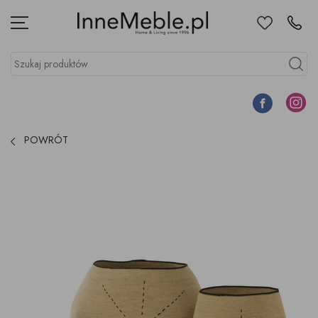
Ulubione
Kontakt
Menu
Szukaj produktów
Szukaj
Facebook
Instagr
POWRÓT