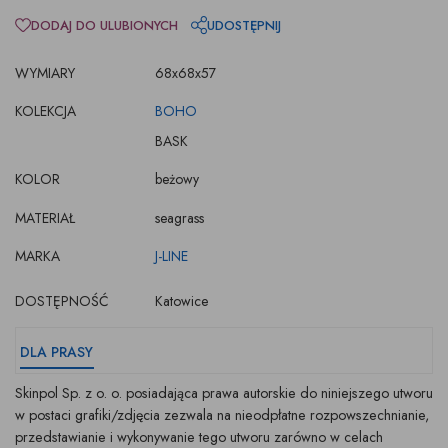
DODAJ DO ULUBIONYCH
UDOSTĘPNIJ
WYMIARY
68x68x57
KOLEKCJA
BOHO
BASK
KOLOR
beżowy
MATERIAŁ
seagrass
MARKA
J-LINE
DOSTĘPNOŚĆ
Katowice
DLA PRASY
Skinpol Sp. z o. o. posiadająca prawa autorskie do niniejszego utworu
w postaci grafiki/zdjęcia zezwala na nieodpłatne rozpowszechnianie,
przedstawianie i wykonywanie tego utworu zarówno w celach