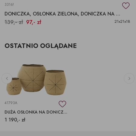
3316!
DONICZKA, OSŁONKA ZIELONA, DONICZKA NA KWIATKI, OSŁONKA CERAMICZNA
139,- zł
97,- zł
21x21x18
OSTATNIO OGLĄDANE
41793A
DUŻA OSŁONKA NA DONICZKĘ MOCHA MOUSSE
1 190,- zł