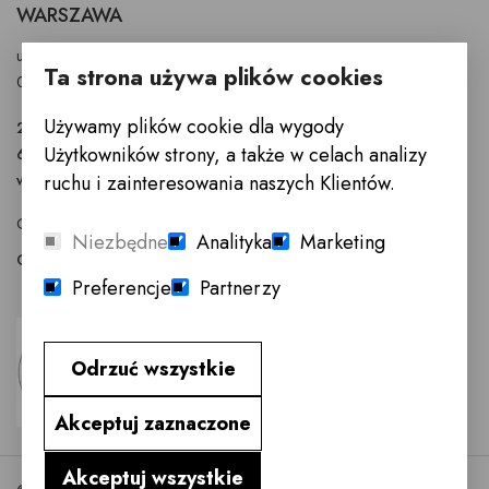
WARSZAWA
ul. Puławska 326 - budynek Enel-Med
Ta strona używa plików cookies
02-819 Warszawa
Używamy plików cookie dla wygody
22 855 40 97
Użytkowników strony, a także w celach analizy
601 777 299
warszawa@innemeble.pl
ruchu i zainteresowania naszych Klientów.
GODZINY OTWARCIA : Poniedziałek -Sobota 10.00 - 18.00
Niezbędne
Analityka
Marketing
Odwiedź salon meblowy Warszawa →
Preferencje
Partnerzy
Odrzuć wszystkie
Akceptuj zaznaczone
Akceptuj wszystkie