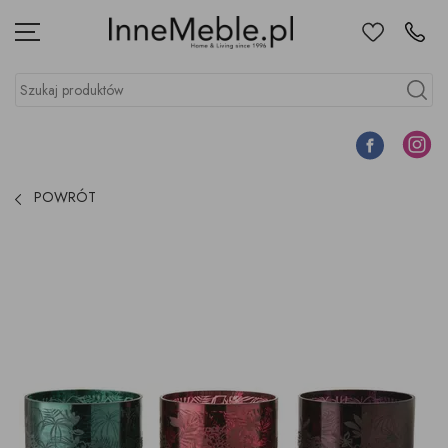
Ulubione
Kontakt
Menu
Szukaj produktów
Szukaj
Facebook
Instagr
POWRÓT