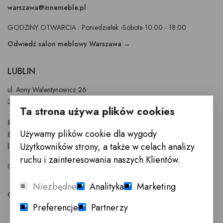
warszawa@innemeble.pl
GODZINY OTWARCIA : Poniedziałek -Sobota 10.00 - 18.00
Odwiedź salon meblowy Warszawa →
LUBLIN
ul. Anny Walentynowicz 26
20-328 Lublin
Ta strona używa plików cookies
81 745 9630
Używamy plików cookie dla wygody
81 745 9631
Użytkowników strony, a także w celach analizy
lublin@innemeble.pl
ruchu i zainteresowania naszych Klientów.
GODZINY OTWARCIA : Poniedziałek - Sobota 10.00 - 18.00
Niezbędne
Analityka
Marketing
Odwiedź salon meblowy Lublin →
Preferencje
Partnerzy