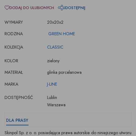
DODAJ DO ULUBIONYCH
UDOSTĘPNIJ
WYMIARY
20x20x2
RODZINA
GREEN HOME
KOLEKCJA
CLASSIC
KOLOR
zielony
MATERIAŁ
glinka porcelanowa
MARKA
J-LINE
DOSTĘPNOŚĆ
Lublin
Warszawa
DLA PRASY
Skinpol Sp. z o. o. posiadająca prawa autorskie do niniejszego utworu