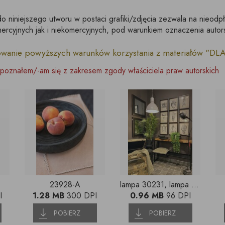
do niniejszego utworu w postaci grafiki/zdjęcia zezwala na nieodp
rcyjnych jak i niekomercyjnych, pod warunkiem oznaczenia autor
owanie powyższych warunków korzystania z materiałów "D
poznałem/-am się z zakresem zgody właściciela praw autorskich
23928-A
lampa 30231, lampa podłogowa 30733, ,lustra LT-37, poduszka 12865, palma 12522, obrazki 18520, pufa 10011 a i b, misy 23928, misa na nóżkach 23927, stołki 23930, konsola 120x30 PŁ C
I
1.28 MB
300 DPI
0.96 MB
96 DPI
POBIERZ
POBIERZ