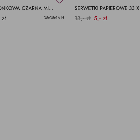
KAMIONKOWA CZARNA MISA, GŁĘBOKA MISA DEKORACYJNA.
SERWE
 zł
13,- zł
5,- zł
35x35x16 H