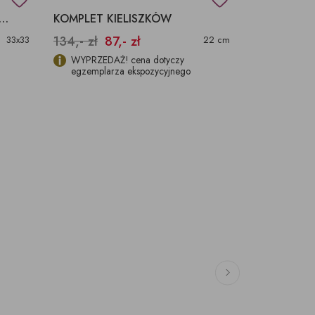
TKI PAPIEROWE 33 X 33 CM-20 SZT.
KOMPLET KIELISZKÓW
PODKŁADKI
134,- zł
87,- zł
195,- zł
33x33
22 cm
WYPRZEDAŻ! cena dotyczy
Komplet 6 
egzemplarza ekspozycyjnego