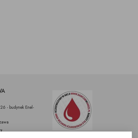
WA
326 - budynek Enel-
zawa
97