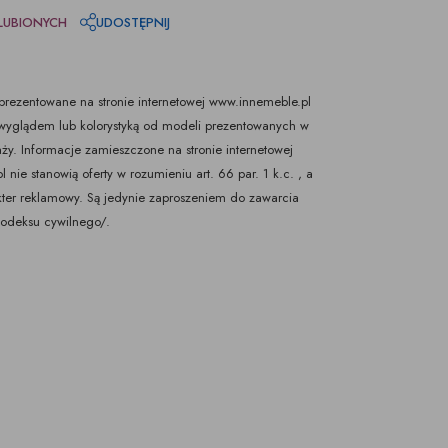
LUBIONYCH
UDOSTĘPNIJ
rezentowane na stronie internetowej www.innemeble.pl
yglądem lub kolorystyką od modeli prezentowanych w
ży. Informacje zamieszczone na stronie internetowej
nie stanowią oferty w rozumieniu art. 66 par. 1 k.c. , a
kter reklamowy. Są jedynie zaproszeniem do zawarcia
Kodeksu cywilnego/.