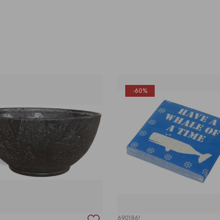
-60%
690186!