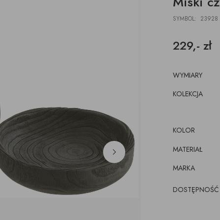
Miski c
DESKI
ŁAWKI
PODUSZKI, PLEDY,
AKCESORIA, TORBY,
E
E
POJEMNIKI
DYWANY
TACE
SYMBOL: 23928
z pojemnikiem
CJE ŚCIENNE,
ŁÓŻKA
WKRÓTCE
kórze
CE
229,- zł
KI
luźnym wymiennym
cem
WYMIARY
KOLEKCJA
KOLOR
MATERIAŁ
MARKA
DOSTĘPNOŚĆ