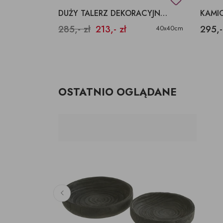
WNA
DUŻY TALERZ DEKORACYJNY, BEŻOWY TALERZ CERAMICZNY
285,- zł
213,- zł
295,-
30x30x6
40x40cm
OSTATNIO OGLĄDANE