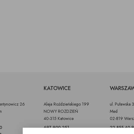
KATOWICE
WARSZA
lentynowicz 26
Aleja Roździeńskiego 199
ul. Puławska 
in
NOWY ROZDZIEŃ
Med
40-315 Katowice
02-819 Wars
0
697 900 251
22 855 40 