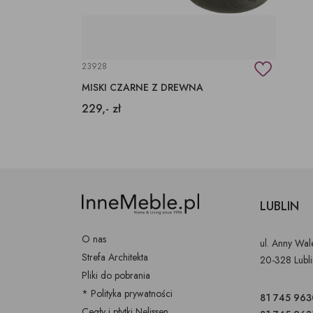
23928
MISKI CZARNE Z DREWNA
229,- zł
LUBLIN
O nas
ul. Anny Wa
Strefa Architekta
20-328 Lubl
Pliki do pobrania
* Polityka prywatności
81 745 963
Cegły i płytki Nelissen