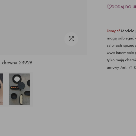
DODAJ DO U
Uwaga!
Modele p
mogą odbiegać w
salonach sprzeda
www.innemeble.pl 
tylko mają chara
 z drewna 23928
umowy /art. 71 