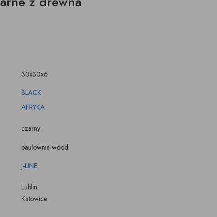
zarne z drewna
ŚWIECZKI, LAMPIONY
TKANINY, SKÓRY
pufy na wymiar
30x30x6
BLACK
AFRYKA
czarny
paulownia wood
J-LINE
Lublin
Katowice