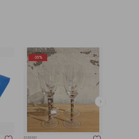
-35%
515959!
PODKŁADKA KPL