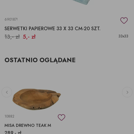
690187!
SERWETKI PAPIEROWE 33 X 33 CM-20 SZT.
13,- zł
5,- zł
33x33
OSTATNIO OGLĄDANE
10882
MISA DREWNO TEAK M
289,- zł