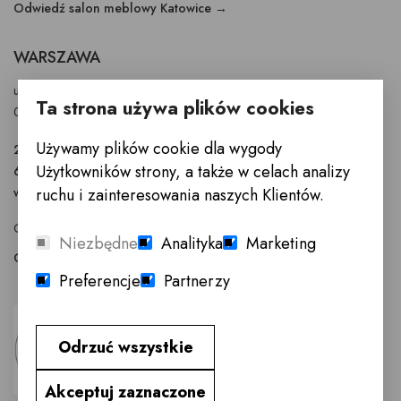
Odwiedź salon meblowy Katowice →
WARSZAWA
ul. Puławska 326 - budynek Enel-Med
Ta strona używa plików cookies
02-819 Warszawa
Używamy plików cookie dla wygody
22 855 40 97
Użytkowników strony, a także w celach analizy
601 777 299
warszawa@innemeble.pl
ruchu i zainteresowania naszych Klientów.
GODZINY OTWARCIA : Poniedziałek -Sobota 10.00 - 18.00
Niezbędne
Analityka
Marketing
Odwiedź salon meblowy Warszawa →
Preferencje
Partnerzy
Odrzuć wszystkie
Akceptuj zaznaczone