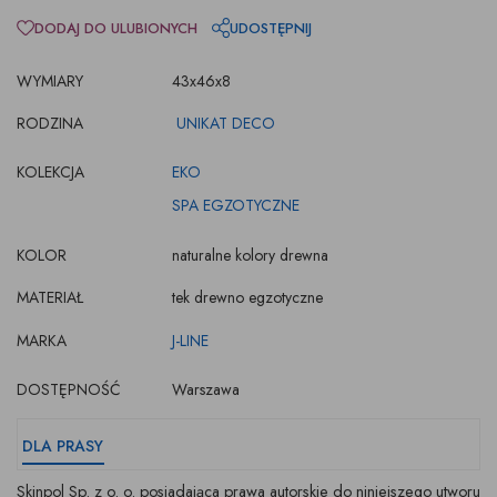
DODAJ DO ULUBIONYCH
UDOSTĘPNIJ
WYMIARY
43x46x8
RODZINA
UNIKAT DECO
KOLEKCJA
EKO
SPA EGZOTYCZNE
KOLOR
naturalne kolory drewna
MATERIAŁ
tek drewno egzotyczne
MARKA
J-LINE
DOSTĘPNOŚĆ
Warszawa
DLA PRASY
Skinpol Sp. z o. o. posiadająca prawa autorskie do niniejszego utworu