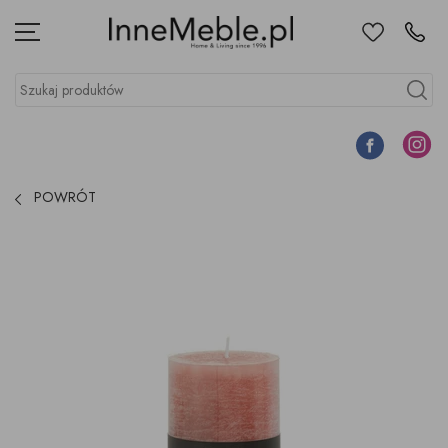
Ulubione
Kontakt
Menu
Szukaj produktów
Szukaj
Facebook
Instagr
POWRÓT