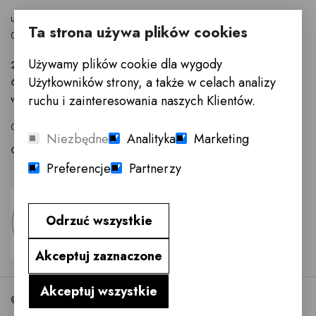
ul. Puławska 326 - budynek Enel-Med
Ta strona używa plików cookies
02-819 Warszawa
Używamy plików cookie dla wygody
22 855 40 97
Użytkowników strony, a także w celach analizy
601 777 299
warszawa@innemeble.pl
ruchu i zainteresowania naszych Klientów.
GODZINY OTWARCIA : Poniedziałek -Sobota 10.00 - 18.00
Niezbędne
Analityka
Marketing
Odwiedź salon meblowy Warszawa →
Preferencje
Partnerzy
Odrzuć wszystkie
Akceptuj zaznaczone
Akceptuj wszystkie
©2026 InneMeble.pl