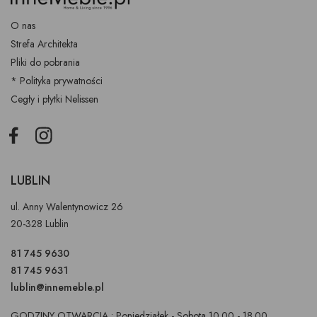
O nas
Strefa Architekta
Pliki do pobrania
* Polityka prywatności
Cegły i płytki Nelissen
Facebook
Instagram
LUBLIN
ul. Anny Walentynowicz 26
20-328 Lublin
81 745 9630
81 745 9631
lublin@innemeble.pl
GODZINY OTWARCIA : Poniedziałek - Sobota 10.00 - 18.00