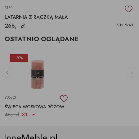
5180
LATARNIA Z RĄCZKĄ MAŁA
268,- zł
21x15x43
OSTATNIO OGLĄDANE
-30%
80522!
ŚWIECA WOSKOWA RÓŻOWA, ŚWIECA WALEC, KLASYCZNA ŚWIECA
45,- zł
31,- zł