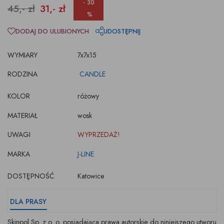
- 30
45,- zł
31,- zł
%
DODAJ DO ULUBIONYCH
UDOSTĘPNIJ
WYMIARY
7x7x15
RODZINA
CANDLE
KOLOR
różowy
MATERIAŁ
wosk
UWAGI
WYPRZEDAŻ!
MARKA
J-LINE
DOSTĘPNOŚĆ
Katowice
DLA PRASY
Skinpol Sp. z o. o. posiadająca prawa autorskie do niniejszego utworu