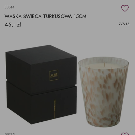
80544
WĄSKA ŚWIECA TURKUSOWA 15CM
45,- zł
7x7x15
95735