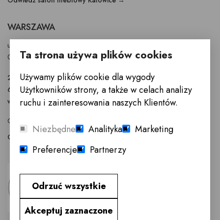
WARSZAWA
ul. Puławska 326 - budynek Enel-Med
Ta strona używa plików cookies
02-819 Warszawa
Używamy plików cookie dla wygody
22 855 40 97
Użytkowników strony, a także w celach analizy
601 777 299
warszawa@innemeble.pl
ruchu i zainteresowania naszych Klientów.
GODZINY OTWARCIA : Poniedziałek -Sobota 10.00 - 18.00
Niezbędne
Analityka
Marketing
Odwiedź salon meblowy Warszawa →
Preferencje
Partnerzy
Odrzuć wszystkie
Akceptuj zaznaczone