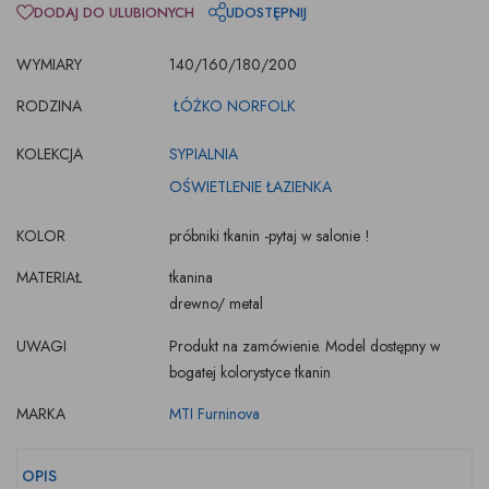
DODAJ DO ULUBIONYCH
UDOSTĘPNIJ
WYMIARY
140/160/180/200
RODZINA
ŁÓŻKO NORFOLK
KOLEKCJA
SYPIALNIA
OŚWIETLENIE ŁAZIENKA
KOLOR
próbniki tkanin -pytaj w salonie !
MATERIAŁ
tkanina
drewno/ metal
UWAGI
Produkt na zamówienie. Model dostępny w
bogatej kolorystyce tkanin
MARKA
MTI Furninova
OPIS