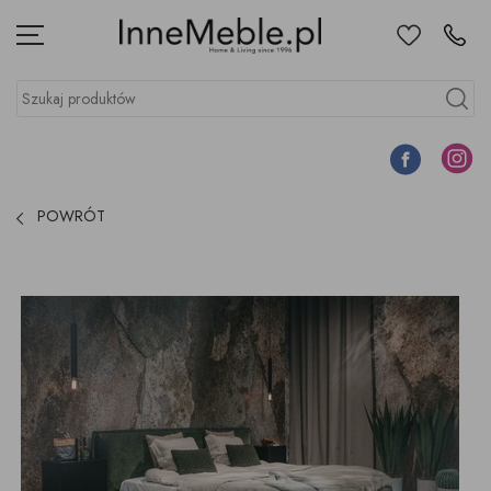
Ulubione
Kontakt
Menu
Szukaj produktów
Szukaj
Facebook
Instagr
POWRÓT