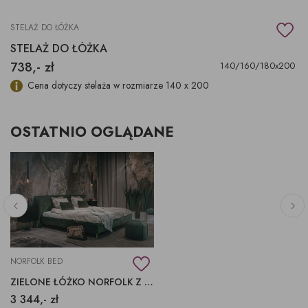
STELAŻ DO ŁÓŻKA
STELAŻ DO ŁÓŻKA
738,- zł
140/160/180x200
Cena dotyczy stelaża w rozmiarze 140 x 200
OSTATNIO OGLĄDANE
NORFOLK BED
ZIELONE ŁÓŻKO NORFOLK Z SZEROKIM ZAGŁÓWKIEM
3 344,- zł