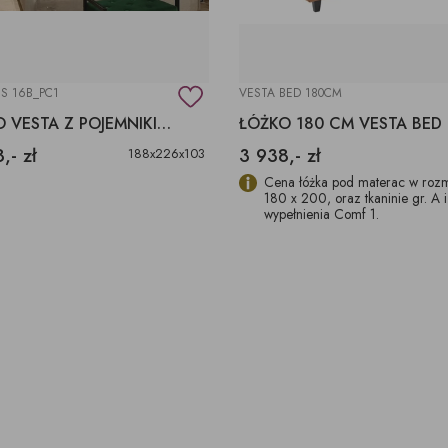
S 16B_PC1
VESTA BED 180CM
ŁÓŻKO VESTA Z POJEMNIKIEM NA POŚCIEL
ŁÓŻKO 180 CM VESTA BED
,- zł
3 938,- zł
188x226x103
Cena łóżka pod materac w roz
180 x 200, oraz tkaninie gr. A i
wypełnienia Comf 1.