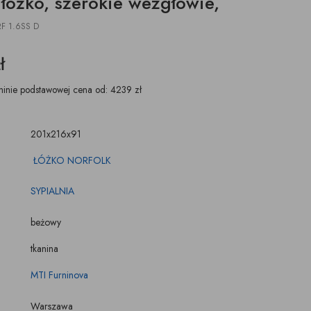
łóżko, szerokie wezgłowie,
ŚWIECZKI, LAMPIONY
TKANINY, SKÓRY
pufy na wymiar
F 1.6SS D
ł
ninie podstawowej cena od: 4239 zł
201x216x91
ŁÓŻKO NORFOLK
SYPIALNIA
beżowy
tkanina
MTI Furninova
Warszawa