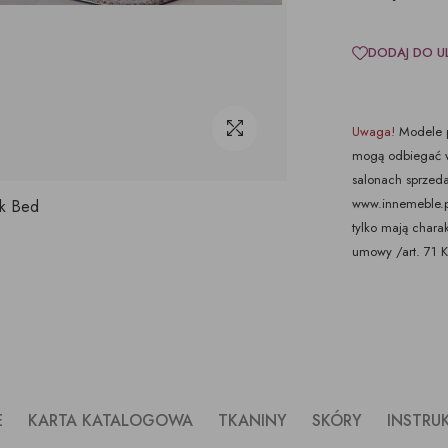
DODAJ DO U
Uwaga!
Modele p
mogą odbiegać w
salonach sprzeda
www.innemeble.pl 
lk Bed
tylko mają chara
umowy /art. 71 
E
KARTA KATALOGOWA
TKANINY
SKÓRY
INSTRU