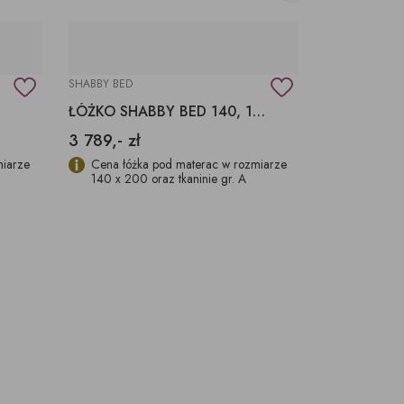
SHABBY BED
VESTA BED 16
ŁÓŻKO SHABBY BED 140, 160, 180 CM
ŁÓŻKO 160
3 789,- zł
3 781,- zł
miarze
Cena łóżka pod materac w rozmiarze
Cena łóżk
140 x 200 oraz tkaninie gr. A
160 x 200 
wypełnien