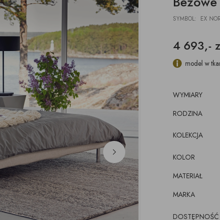
Beżowe 
DESKI
ŁAWKI
PODUSZKI, PLEDY,
AKCESORIA, TORBY,
E
E
POJEMNIKI
DYWANY
TACE
SYMBOL: EX NOR
z pojemnikiem
CJE ŚCIENNE,
ŁÓŻKA
WKRÓTCE
kórze
CE
4 693,- z
KI
luźnym wymiennym
cem
model w tka
WYMIARY
RODZINA
KOLEKCJA
KOLOR
MATERIAŁ
MARKA
DOSTĘPNOŚĆ