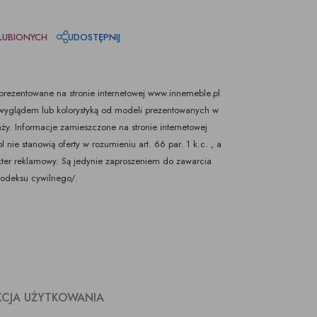
LUBIONYCH
UDOSTĘPNIJ
rezentowane na stronie internetowej www.innemeble.pl
yglądem lub kolorystyką od modeli prezentowanych w
ży. Informacje zamieszczone na stronie internetowej
nie stanowią oferty w rozumieniu art. 66 par. 1 k.c. , a
kter reklamowy. Są jedynie zaproszeniem do zawarcia
Kodeksu cywilnego/.
KCJA UŻYTKOWANIA