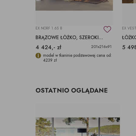
EX NORF 1.6S B
EX VEST
BEŻOWE ŁÓŻKO, SZEROKIE WEZGŁOWIE,
BRĄZOWE ŁÓŻKO, SZEROKIE WEZGŁOWIE,
4 424,- zł
5 498
201x216x91
201x216x91
wowej cena od:
model w tkaninie podstawowej cena od:
4239 zł
OSTATNIO OGLĄDANE