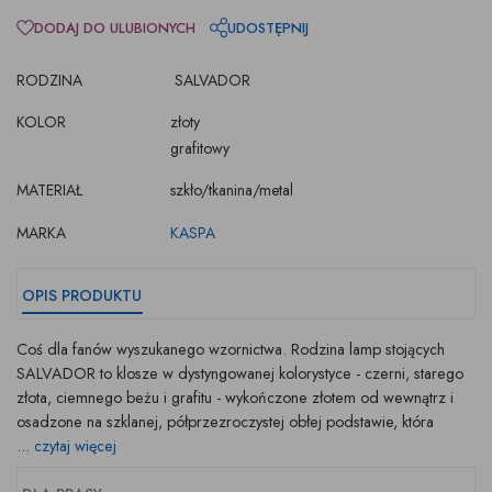
DODAJ DO ULUBIONYCH
UDOSTĘPNIJ
RODZINA
SALVADOR
KOLOR
złoty
grafitowy
MATERIAŁ
szkło/tkanina/metal
MARKA
KASPA
OPIS PRODUKTU
Coś dla fanów wyszukanego wzornictwa. Rodzina lamp stojących
SALVADOR to klosze w dystyngowanej kolorystyce - czerni, starego
złota, ciemnego beżu i grafitu - wykończone złotem od wewnątrz i
osadzone na szklanej, półprzezroczystej obłej podstawie, która
...
czytaj więcej