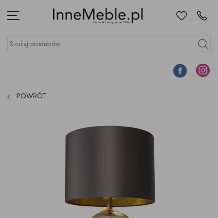
Ulubione
Kontakt
Menu
Szukaj produktów
Szukaj
Facebook
Instagr
POWRÓT