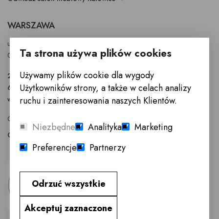
WARSZAWA
ul. Puławska 326 - budynek Enel-Med
Ta strona używa plików cookies
02-819 Warszawa
Używamy plików cookie dla wygody
22 855 40 97
Użytkowników strony, a także w celach analizy
601 777 299
ruchu i zainteresowania naszych Klientów.
warszawa@innemeble.pl
GODZINY OTWARCIA : Poniedziałek -Sobota 10.00 - 18.00
Niezbędne
Analityka
Marketing
Odwiedź salon meblowy Warszawa →
Preferencje
Partnerzy
Odrzuć wszystkie
Akceptuj zaznaczone