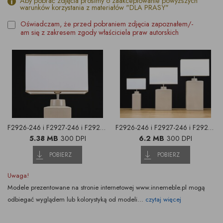
Aby pobrać zdjęcia prosimy o zaakceptowanie powyższych
warunków korzystania z materiałów "DLA PRASY"
Oświadczam, że przed pobraniem zdjęcia zapoznałem/-
am się z zakresem zgody właściciela praw autorskich
F2926-246 i F2927-246 i F2928-246_07
F2926-246 i F2927-246 i F2928-246_01
5.38 MB
300 DPI
6.2 MB
300 DPI
POBIERZ
POBIERZ
Uwaga!
Modele prezentowane na stronie internetowej www.innemeble.pl mogą
odbiegać wyglądem lub kolorystyką od modeli...
czytaj więcej