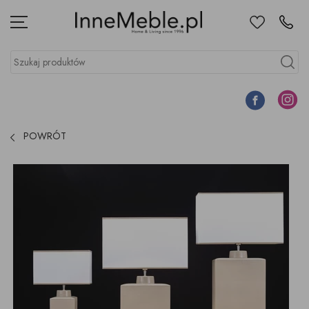
Ulubione
Kontakt
Menu
Szukaj produktów
Szukaj
Facebook
Instagr
POWRÓT