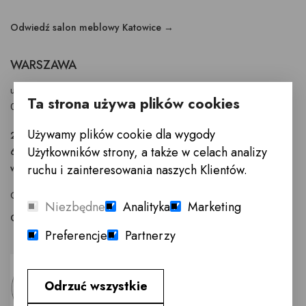
Odwiedź salon meblowy Katowice →
WARSZAWA
ul. Puławska 326 - budynek Enel-Med
Ta strona używa plików cookies
02-819 Warszawa
Używamy plików cookie dla wygody
22 855 40 97
Użytkowników strony, a także w celach analizy
601 777 299
warszawa@innemeble.pl
ruchu i zainteresowania naszych Klientów.
GODZINY OTWARCIA : Poniedziałek -Sobota 10.00 - 18.00
Niezbędne
Analityka
Marketing
Odwiedź salon meblowy Warszawa →
Preferencje
Partnerzy
Odrzuć wszystkie