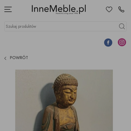
Ulubione
Kontakt
Menu
Szukaj produktów
Szukaj
Facebook
Instagr
POWRÓT