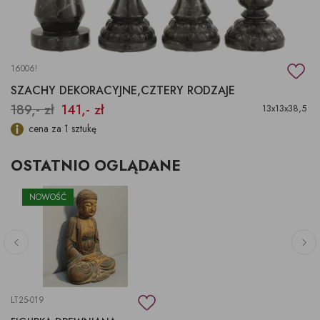
16006!
SZACHY DEKORACYJNE,CZTERY RODZAJE
189,- zł
141,- zł
13x13x38,5
cena za 1 sztukę
OSTATNIO OGLĄDANE
NOWOŚĆ
LT25-019