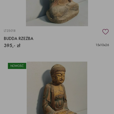
LT25-018
BUDDA RZEŹBA
395,- zł
15x10x26
NOWOŚĆ