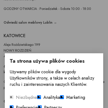
GODZINY OTWARCIA : Poniedziałek - Sobota 10.00 - 18.00
Odwiedź salon meblowy Lublin →
KATOWICE
Aleja Roździeńskiego 199
NOWY ROZDZIEŃ
40-315 Katowice
Ta strona używa plików cookies
697 900 251
Używamy plików cookie dla wygody
katowice@innemeble.pl
Użytkowników strony, a także w celach analizy
GODZINY OTWARCIA : Poniedziałek -Sobota 10.00 - 19.00 Niedziele
ruchu i zainteresowania naszych Klientów.
pracujące 10.00 - 17.00
Niezbędne
Analityka
Marketing
Odwiedź salon meblowy Katowice →
Preferencje
Partnerzy