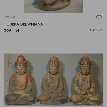
LT25-020
FIGURKA DREWNIANA
395,- zł
15x10x26