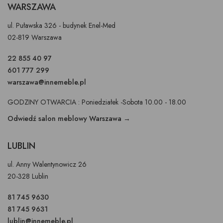
WARSZAWA
ul. Puławska 326 - budynek Enel-Med
02-819 Warszawa
22 855 40 97
601 777 299
warszawa@innemeble.pl
GODZINY OTWARCIA : Poniedziałek -Sobota 10.00 - 18.00
Odwiedź salon meblowy Warszawa →
LUBLIN
ul. Anny Walentynowicz 26
20-328 Lublin
81 745 9630
81 745 9631
lublin@innemeble.pl