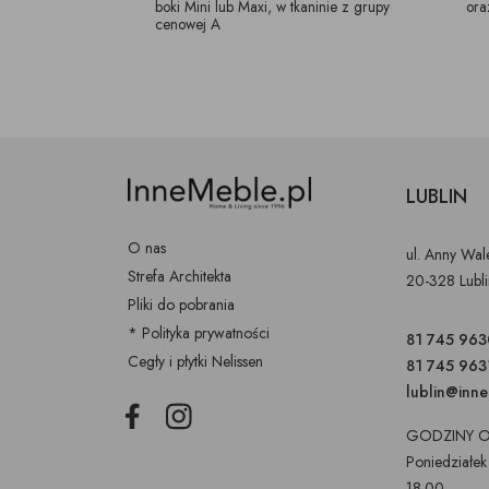
boki Mini lub Maxi, w tkaninie z grupy
ora
cenowej A
LUBLIN
O nas
ul. Anny Wa
Strefa Architekta
20-328 Lubl
Pliki do pobrania
* Polityka prywatności
81 745 963
Cegły i płytki Nelissen
81 745 963
lublin@inn
Facebook
Instagram
GODZINY O
Poniedziałek
18.00