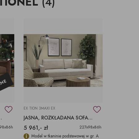
TIONEL
(4)
ŚWIECZKI, LAMPIONY
TKANINY, SKÓRY
pufy na wymiar
ANE
EX TION 3MAXI EX
FA TIONELL MTI FURNINOVA
JASNA, ROZKŁADANA SOFA TIONELL
5 961,- zł
98x86h
227x98x86h
Model w tkaninie podstawowej w gr. A