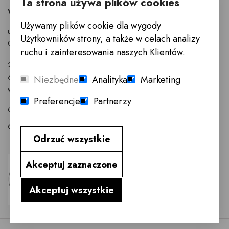
Ta strona używa plików cookies
WARSZAWA
Używamy plików cookie dla wygody
ul. Puławska 326 - budynek Enel-Med
Użytkowników strony, a także w celach analizy
02-819 Warszawa
ruchu i zainteresowania naszych Klientów.
22 855 40 97
601 777 299
Niezbędne
Analityka
Marketing
warszawa@innemeble.pl
Preferencje
Partnerzy
GODZINY OTWARCIA : Poniedziałek -Sobota 10.00 - 18.00
Odwiedź salon meblowy Warszawa →
Odrzuć wszystkie
Akceptuj zaznaczone
Akceptuj wszystkie