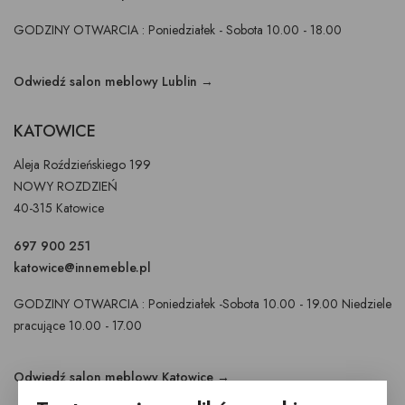
GODZINY OTWARCIA : Poniedziałek - Sobota 10.00 - 18.00
Odwiedź salon meblowy Lublin →
KATOWICE
Aleja Roździeńskiego 199
NOWY ROZDZIEŃ
40-315 Katowice
697 900 251
katowice@innemeble.pl
GODZINY OTWARCIA : Poniedziałek -Sobota 10.00 - 19.00 Niedziele
pracujące 10.00 - 17.00
Odwiedź salon meblowy Katowice →