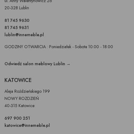
ul. Anny Walentynowicz 26
20-328 Lublin
81 745 9630
81 745 9631
lublin@innemeble.pl
GODZINY OTWARCIA : Poniedziałek - Sobota 10.00 - 18.00
Odwiedź salon meblowy Lublin →
KATOWICE
Aleja Roździeńskiego 199
NOWY ROZDZIEŃ
40-315 Katowice
697 900 251
katowice@innemeble.pl