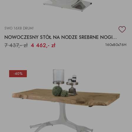
SWO 16X8 DRUM!
NOWOCZESNY STÓŁ NA NODZE SREBRNE NOGI STÓŁ, BIURKO
7 437,- zł
4 462,- zł
160x80x76H
-40%