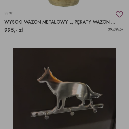
38781
WYSOKI WAZON METALOWY L, PĘKATY WAZON POZŁACANY
995,- zł
39x39x57