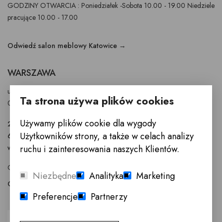
GODZINY OTWARCIA : Poniedziałek -Sobota 10.00 - 19.00 Niedziele
pracujące 10.00 - 17.00
Odwiedź salon meblowy Katowice →
WARSZAWA
ul. Puławska 326 - budynek Enel-Med
Ta strona używa plików cookies
02-819 Warszawa
Używamy plików cookie dla wygody
22 855 40 97
Użytkowników strony, a także w celach analizy
601 777 299
warszawa@innemeble.pl
ruchu i zainteresowania naszych Klientów.
GODZINY OTWARCIA : Poniedziałek -Sobota 10.00 - 18.00
Niezbędne
Analityka
Marketing
Odwiedź salon meblowy Warszawa →
Preferencje
Partnerzy