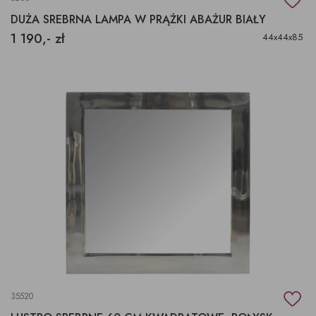
DUŻA SREBRNA LAMPA W PRĄŻKI ABAŻUR BIAŁY
1 190,- zł
44x44x85
35520