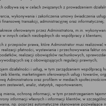
h odbywa się w celach związanych z prowadzeniem działaln
awarcia, wykonywania i zakończenia umowy świadczenia usłu
finansowej transakcji, administracyjnej oraz informatycznej;
zakresie oferowanym przez Administratora, m.in. wykonywani
az w innych celach niezbędnych do współpracy z klientami;
 z przepisów prawa, które Administrator musi realizować w
 realizacji płatności, wystawiania i przechowywania faktur
podatków, realizacji obowiązków rachunkowych, sprawozdaw
wywodzących się z obowiązujących regulacji prawnych;
jem działalności i usług, w tym zarządzaniem współpracą ha
otrzeb klienta; marketingiem oferowanych usług i towarów, o
etową Administratora oraz profilem w mediach społeczności
m zestawień, analiz, statystyk, raportowaniem;
mienia, ochroną informacji, w tym przestrzeganiem tajemni
ony informacji własnych i informacji klientów, w szczególn
zywania, np. poprzez automatyczne skanowanie pozwalające 