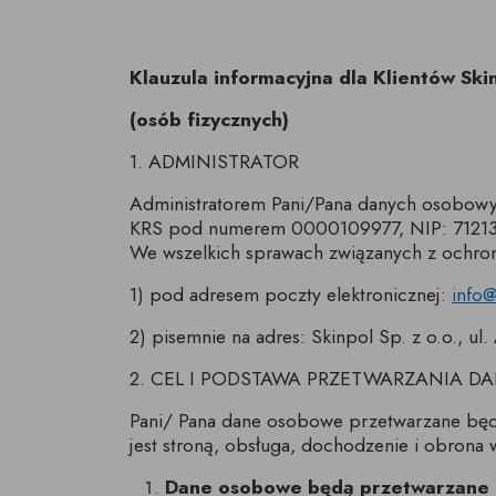
POJEMNIKI
BLATY, 
HOKERY, STOŁKI
ŁÓŻKA
PUFY, 
WIESZAKI, HACZYKI
BAROW
BAROW
pufy na wymiar
fotele obrotowe
krzesła obrotowe
BAROWE
kanapy 
Klauzula informacyjna dla Klientów Skinp
PUFY, ŁAWKI
MISY, TALERZE,
DEKORA
sofy w s
WKRÓTCE
PÓŁKI WISZĄCE,
SKRZYNIE, KOSZE,
WKRÓT
PODKŁADKI, TACE
OBRAZ
sofy z 
WIESZAKI, HACZYKI
POJEMNIKI
(osób fizycznych)
pokrow
1. ADMINISTRATOR
Administratorem Pani/Pana danych osobowych
KRS pod numerem 0000109977, NIP: 7121360
We wszelkich sprawach związanych z ochro
1) pod adresem poczty elektronicznej:
info@
2) pisemnie na adres: Skinpol Sp. z o.o., 
2. CEL I PODSTAWA PRZETWARZANIA 
Pani/ Pana dane osobowe przetwarzane będą 
jest stroną, obsługa, dochodzenie i obrona 
Dane osobowe będą przetwarzane pr