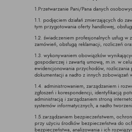
1.Przetwarzanie Pani/Pana danych osobowyc
1.1. podjęciem działań zmierzających do z
tym przygotowania oferty handlowej, obsługi 
1.2. świadczeniem profesjonalnych usług w 
zamówień, obsługą reklamacji, rozliczeń or
1.3. wykonywaniem obowiązków wynikających
gospodarczej i zawartą umową, m.in. w celu
ewidencjonowania przychodów, rozliczania 
dokumentacji a nadto z innych zobowiązań 
1.4. administrowaniem, zarządzaniem i rozwo
zgłoszeń i korespondencji, identyfikacją p
administracją i zarządzaniem stroną intern
systemów informatycznych, a nadto tworzenie
1.5.zarządzaniem bezpieczeństwem, ochroną 
przy użyciu środków bezpieczeństwa do ochr
bezpieczeństwa, analizowania i ich rozwią