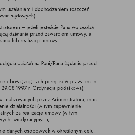
nym ustalaniem i dochodzeniem roszczeń
owań sądowych);
tratorem – jeżeli jesteście Państwo osobą
ącą działania przed zawarciem umowy, a
aniu lub realizacji umowy.
 podjęcia działań na Pani/Pana żądanie przed
chnie obowiązujących przepisów prawa (m.in.
a 29.08.1997 r. Ordynacja podatkowa);
ów realizowanych przez Administratora, m.in.
enie działalności (w tym zapewnienie
ialnych za realizację umowy (w tym
wych, windykacyjnych;
rzanie danych osobowych w określonym celu.