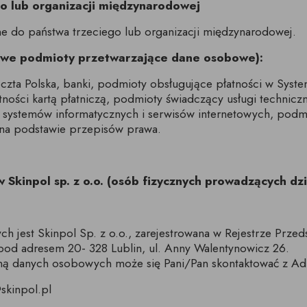
o lub organizacji międzynarodowej
 do państwa trzeciego lub organizacji międzynarodowej.
iwe podmioty przetwarzające dane osobowe):
Poczta Polska, banki, podmioty obsługujące płatności w Sys
atności kartą płatniczą, podmioty świadczący usługi technic
e systemów informatycznych i serwisów internetowych, podmi
 na podstawie przepisów prawa.
 Skinpol sp. z o.o. (osób fizycznych prowadzących dz
h jest Skinpol Sp. z o.o., zarejestrowana w Rejestrze Pr
od adresem 20- 328 Lublin, ul. Anny Walentynowicz 26.
ną danych osobowych może się Pani/Pan skontaktować z Ad
skinpol.pl