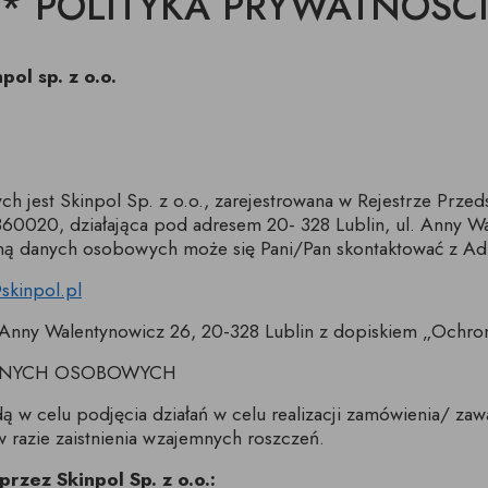
* POLITYKA PRYWATNOŚC
DESKI
ŁAWKI
PODUSZKI, PLEDY,
AKCESORIA, TORBY,
E
E
POJEMNIKI
DYWANY
TACE
z pojemnikiem
ol sp. z o.o.
CJE ŚCIENNE,
ŁÓŻKA
WKRÓTCE
kórze
CE
KI
luźnym wymiennym
cem
 jest Skinpol Sp. z o.o., zarejestrowana w Rejestrze Prze
020, działająca pod adresem 20- 328 Lublin, ul. Anny Wa
ną danych osobowych może się Pani/Pan skontaktować z Ad
skinpol.pl
ul. Anny Walentynowicz 26, 20-328 Lublin z dopiskiem „Och
DANYCH OSOBOWYCH
w celu podjęcia działań w celu realizacji zamówienia/ zaw
w razie zaistnienia wzajemnych roszczeń.
zez Skinpol Sp. z o.o.: