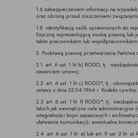
1.6.zabezpieczeniem informacji na wypadek
oraz obroną przed roszczeniami związanym
1.8. identyfikacją osób uprawnionych do rep
fizyczną reprezentującą osobę prawną lub 
także pracownikiem lub współpracownikiem t
2. Podstawą prawną przetwarzania Państwa 
2.1. art. 6 ust. 1 lit b) RODO, tj.: niezbęd
zawarciem umowy;
2.2. art. 6 ust. 1 lit c) RODO*, tj.: obowi
ustawy z dnia 23.04.1964 r. Kodeks cywilny;
2.3. art. 6 ust. 1 lit. f) RODO*, tj.: niezb
takich jak wewnętrzne cele administracyjne 
integralności kopii zapasowych i archiwaln
ułatwienie komunikacji); ewentualna konie
2.4. art. 6 ust. 1 lit. a) lub art. 9 ust. 