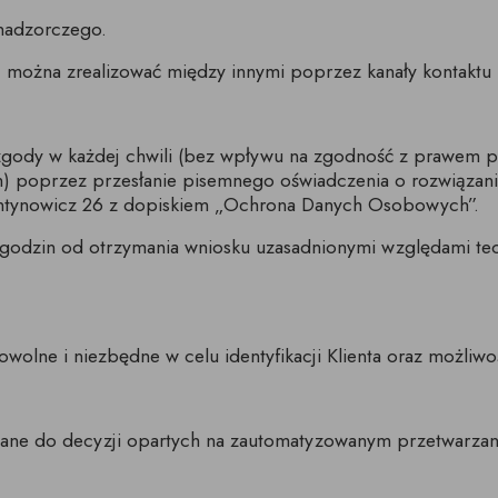
 nadzorczego.
 można zrealizować między innymi poprzez kanały kontaktu
gody w każdej chwili (bez wpływu na zgodność z prawem p
m) poprzez przesłanie pisemnego oświadczenia o rozwiązan
lentynowicz 26 z dopiskiem „Ochrona Danych Osobowych”.
 godzin od otrzymania wniosku uzasadnionymi względami tec
lne i niezbędne w celu identyfikacji Klienta oraz możliwośc
ne do decyzji opartych na zautomatyzowanym przetwarzani