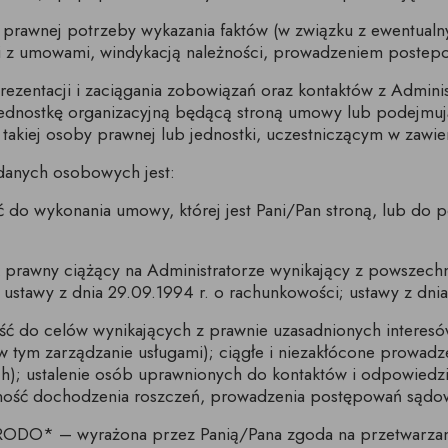
 prawnej potrzeby wykazania faktów (w związku z ewentual
i z umowami, windykacją należności, prowadzeniem postep
rezentacji i zaciągania zobowiązań oraz kontaktów z Adminis
jednostkę organizacyjną będącą stroną umowy lub podejmuj
akiej osoby prawnej lub jednostki, uczestniczącym w zawier
danych osobowych jest:
ność do wykonania umowy, której jest Pani/Pan stroną, lub do
ązek prawny ciążący na Administratorze wynikający z powsze
 ustawy z dnia 29.09.1994 r. o rachunkowości; ustawy z dni
ędność do celów wynikających z prawnie uzasadnionych interes
(w tym zarządzanie usługami); ciągłe i niezakłócone prowadz
ych); ustalenie osób uprawnionych do kontaktów i odpowiedz
czność dochodzenia roszczeń, prowadzenia postępowań sądo
2 lit. a) RODO* – wyrażona przez Panią/Pana zgoda na przetwa