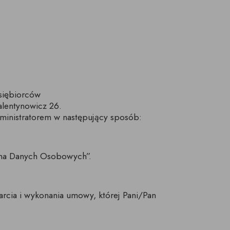
I
ŚWIECZKI, LAMPIONY
TKANINY, SKÓRY
pufy na wymiar
dsiębiorców
lentynowicz 26.
ministratorem w następujący sposób:
rona Danych Osobowych”.
arcia i wykonania umowy, której Pani/Pan